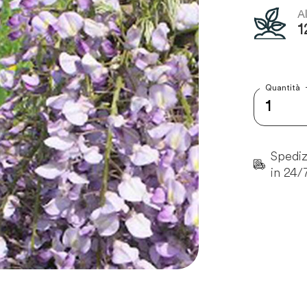
A
1
Quantità
Spedizi
in 24/