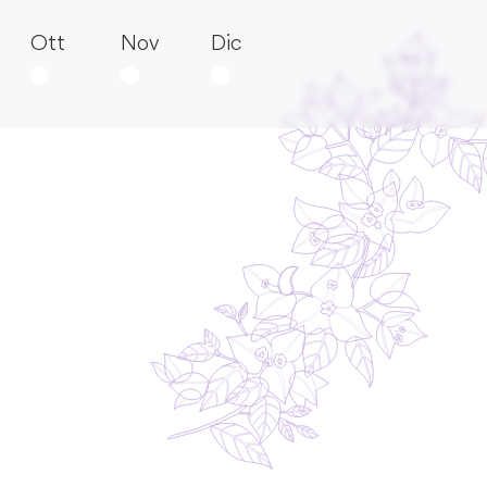
Ott
Nov
Dic