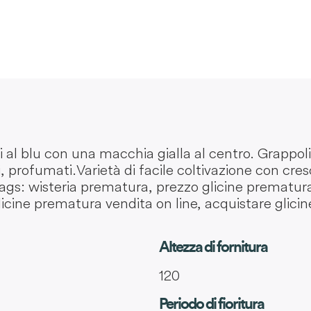
nti al blu con una macchia gialla al centro. Grappo
 profumati. Varietà di facile coltivazione con cre
o. Tags: wisteria prematura, prezzo glicine prematu
licine prematura vendita on line, acquistare glic
Altezza di fornitura
120
Periodo di fioritura