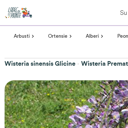
Su 
Arbusti
Ortensie
Alberi
Peon
Arbusti a fioritura primaverile
Hydrangea arborescens
Arbusti a fioritur
Plumeria 
Hydr
Wisteria sinensis Glicine
Wisteria Prema