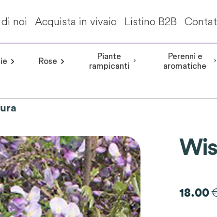
di noi
Acquista in vivaio
Listino B2B
Contat
Piante
Perenni e
ie
Rose
a invernale
Frangipane pomelia
angea aspera
Peonia arbustiva
Conifere
Aceri giapponesi
Piante da interni - Piante da appa
Rosa rampicante
Hydrangea involucrata
Peonia Erbacea
Akebia
Alberi per climi mit
Rosa cespuglio
Aristolochia
Arbusti a fiori
Hydrangea m
Peonia Itoh
Acanth
rampicanti
aromatiche
tura
Wis
18.00