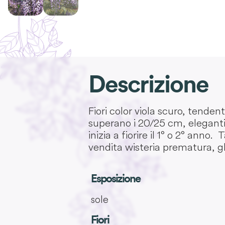
Descrizione
Fiori color viola scuro, tende
superano i 20/25 cm, eleganti,
inizia a fiorire il 1° o 2° ann
vendita wisteria prematura, g
Esposizione
sole
Fiori