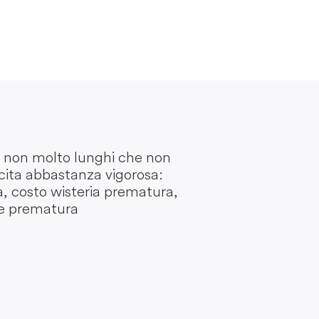
li non molto lunghi che non
scita abbastanza vigorosa:
ra, costo wisteria prematura,
ine prematura