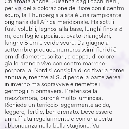
Chiamata anche “Susanna dagli occhi neri”,
per via della colorazione del fiore con il centro
scuro, la Thunbergia alata è una rampicante
originaria dell’Africa meridionale. Ha sottili
fusti volubili, legnosi alla base, lunghi fino a 3
m, con foglie appaiate, ovato-triangolari,
lunghe 8 cm e verde scuro. Da giugno a
settembre produce numerosissimi fiori di 5
cm di diametro, solitari, a coppa, di colore
giallo-arancio vivo con centro marrone-
porpora. al Nord si consiglia di coltivarla come
annuale, mentre al Sud perde la parte aerea
in inverno ma sopravvive e riemette i
germogli in primavera. Preferisce la
mezz’ombra, purché molto luminosa.
Richiede un terriccio leggermente acido,
leggero, fertile, ben drenato. Deve essere
annaffiata regolarmente e con una certa
abbondanza nella bella stagione. Va