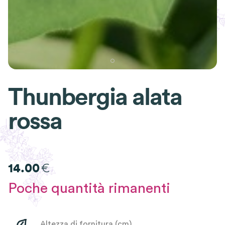
Thunbergia alata
rossa
€
14.00
Poche quantità rimanenti
Altezza di fornitura (cm)