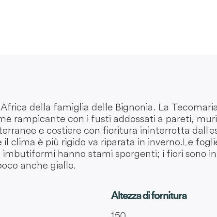
Africa della famiglia delle Bignonia. La Tecomari
rampicante con i fusti addossati a pareti, muri e
ranee e costiere con fioritura ininterrotta dall'e
il clima è più rigido va riparata in inverno. Le fogl
 imbutiformi hanno stami sporgenti; i fiori sono i
 poco anche giallo.
Altezza di fornitura
150