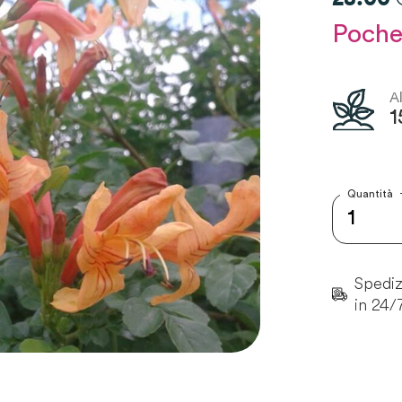
Poche
A
1
Quantità
Spedizi
in 24/