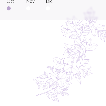
Ott
Nov
Dic