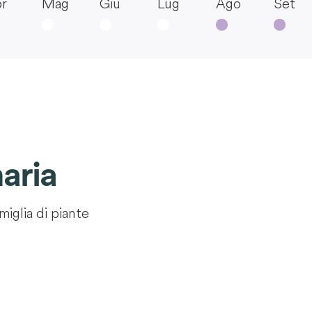
r
Mag
Giu
Lug
Ago
Set
aria
miglia di piante