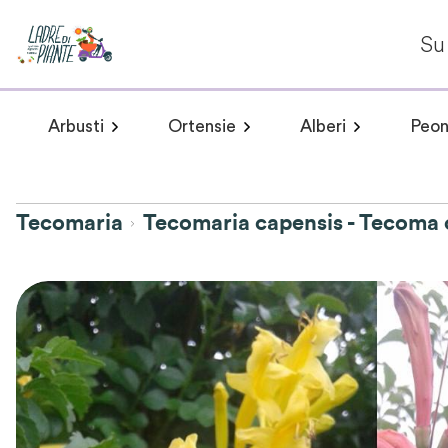
Su 
Arbusti
Ortensie
Alberi
Peon
Arbusti a fioritura primaverile
Hydrangea arborescens
Arbusti a fioritur
Plumeria 
Hydr
Tecomaria
Tecomaria capensis - Tecoma 