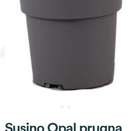
Susino Opal prugna