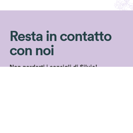
Resta in contatto
con noi
Non perderti i consigli di Silvia!
Iscriviti alla newsletter per ricevere consigli
di giardinaggio e rimanere aggiornata sulle
nostre novità ed
speciali in esclusiva!
offerte
Iscriviti!
Proseguendo accetterai le
condizioni privacy
di
questo sito.