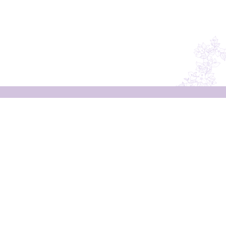
Resta in contatto
con noi
Non perderti i consigli di Silvia!
Iscriviti alla newsletter per ricevere consigli
di giardinaggio e rimanere aggiornata sulle
nostre novità ed
speciali in esclusiva!
offerte