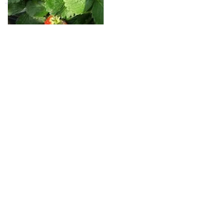
€
4.00
Fragola
Resta in contatto