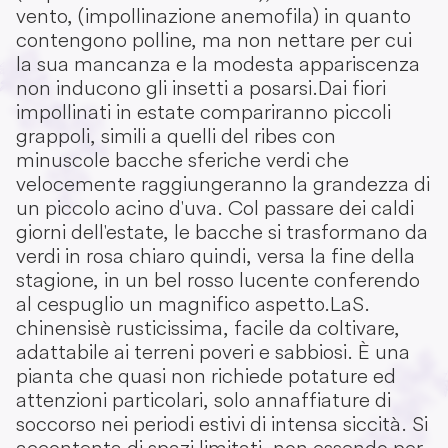
vento, (impollinazione anemofila) in quanto
contengono polline, ma non nettare per cui
la sua mancanza e la modesta appariscenza
non inducono gli insetti a posarsi.Dai fiori
impollinati in estate compariranno piccoli
grappoli, simili a quelli del ribes con
minuscole bacche sferiche verdi che
velocemente raggiungeranno la grandezza di
un piccolo acino d'uva. Col passare dei caldi
giorni dell'estate, le bacche si trasformano da
verdi in rosa chiaro quindi, versa la fine della
stagione, in un bel rosso lucente conferendo
al cespuglio un magnifico aspetto. La S.
chinensis è rusticissima, facile da coltivare,
adattabile ai terreni poveri e sabbiosi. È una
pianta che quasi non richiede potature ed
attenzioni particolari, solo annaffiature di
soccorso nei periodi estivi di intensa siccità. Si
accontenta di spazi limitati, non essendo per