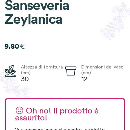
Sanseveria
Zeylanica
€
9.80
Altezza di fornitura
Dimensioni del vaso
(cm)
(cm)
30
12
😥
Oh no! Il prodotto è
esaurito!
Vuoi ricevere una mail quando il prodotto