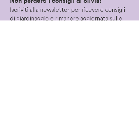
Non perderti i consigli di Silvia!
Iscriviti alla newsletter per ricevere consigli
di giardinaggio e rimanere aggiornata sulle
nostre novità ed
speciali in esclusiva!
offerte
Iscriviti!
Proseguendo accetterai le
condizioni privacy
di
questo sito.