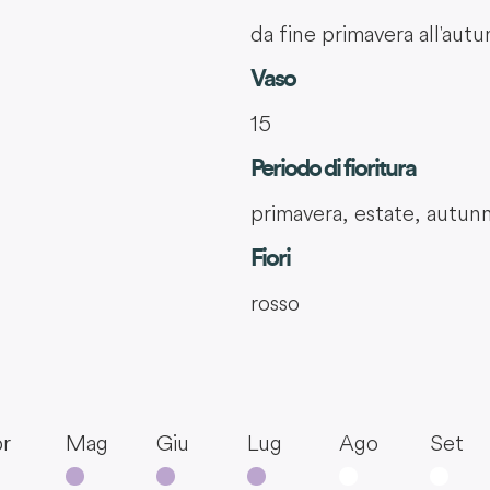
da fine primavera all'aut
Vaso
15
Periodo di fioritura
primavera, estate, autun
Fiori
rosso
r
Mag
Giu
Lug
Ago
Set