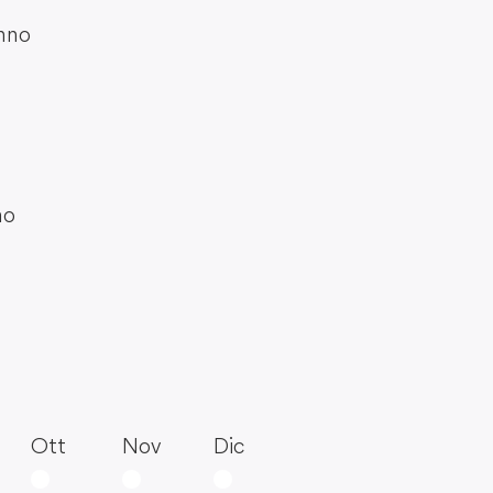
unno
no
Ott
Nov
Dic