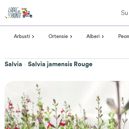
Su 
Arbusti
Ortensie
Alberi
Peon
Arbusti a fioritura primaverile
Hydrangea arborescens
Arbusti a fioritur
Plumeria 
Hydr
Salvia
Salvia jamensis Rouge