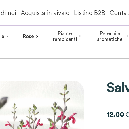
di noi
Acquista in vivaio
Listino B2B
Contat
Piante
Perenni e
ie
Rose
a invernale
Frangipane pomelia
angea aspera
Peonia arbustiva
Conifere
Aceri giapponesi
Piante da interni - Piante da appa
Rosa rampicante
Hydrangea involucrata
Peonia Erbacea
Akebia
Alberi per climi mit
Rosa cespuglio
Aristolochia
Arbusti a fiori
Hydrangea m
Peonia Itoh
Acanth
rampicanti
aromatiche
Sal
12.00