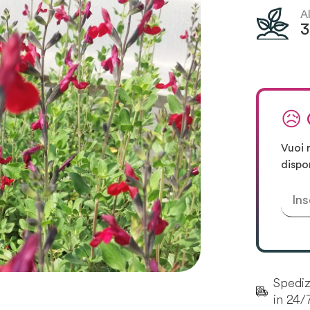
A
😥
Vuoi 
dispo
Spedizi
in 24/