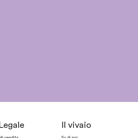
Legale
Il vivaio
di vendita
Su di noi