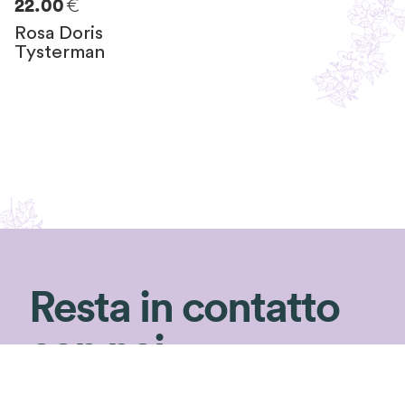
€
22.00
Rosa Doris
Tysterman
Resta in contatto
con noi
Non perderti i consigli di Silvia!