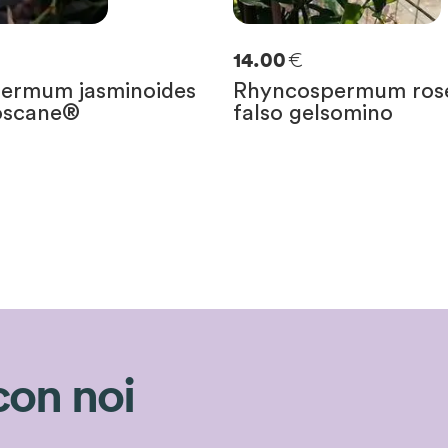
€
14.00
ermum jasminoides
Rhyncospermum ros
Toscane®
falso gelsomino
con noi