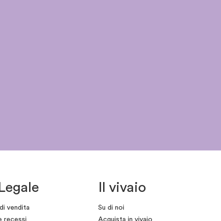
Legale
Il vivaio
di vendita
Su di noi
e recessi
Acquista in vivaio