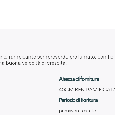
no, rampicante sempreverde profumato, con fiori s
a buona velocità di crescita.
Altezza di fornitura
40CM BEN RAMIFICAT
Periodo di fioritura
primavera-estate