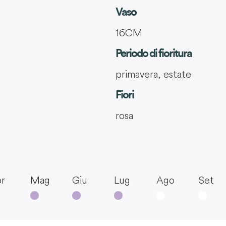
Vaso
16CM
Periodo di fioritura
primavera, estate
Fiori
rosa
r
Mag
Giu
Lug
Ago
Set