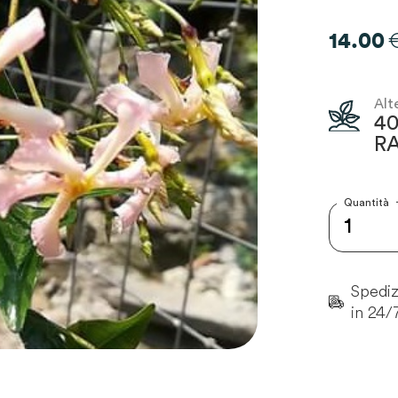
14.00
Alt
4
R
Quantità
Spedizi
in 24/