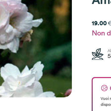
Am
19.00
Non di
A
😥
Vuoi 
dispo