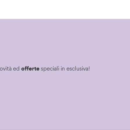
novità ed
speciali in esclusiva!
offerte