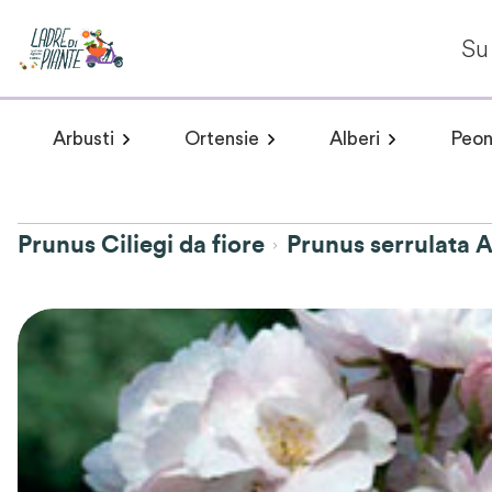
Su 
Arbusti
Ortensie
Alberi
Peon
Arbusti a fioritura primaverile
Hydrangea arborescens
Arbusti a fioritur
Plumeria 
Hydr
Prunus Ciliegi da fiore
Prunus serrulata 