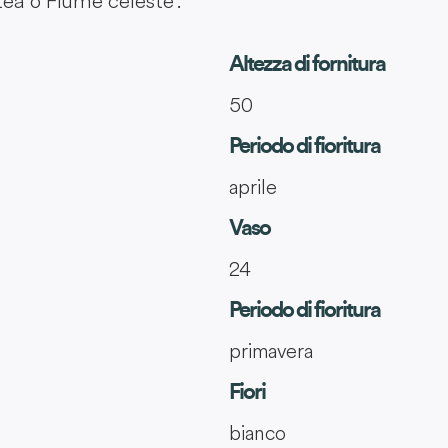
tea o Fiume celeste'.
Altezza di fornitura
50
Periodo di fioritura
aprile
Vaso
24
Periodo di fioritura
primavera
Fiori
bianco