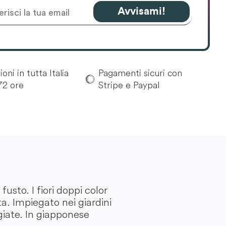
Avvisami!
oni in tutta Italia
Pagamenti sicuri con
72 ore
Stripe e Paypal
usto. I fiori doppi color
a. Impiegato nei giardini
giate. In giapponese