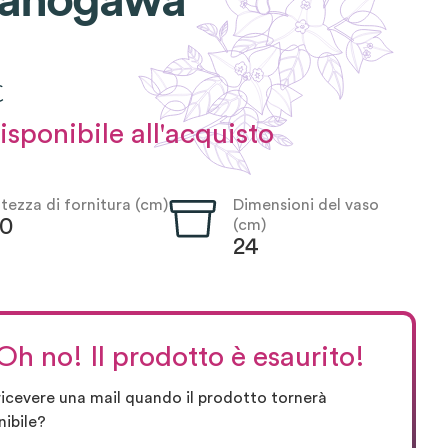
anogawa
€
sponibile all'acquisto
ltezza di fornitura (cm)
Dimensioni del vaso
50
(cm)
24
Oh no! Il prodotto è esaurito!
ricevere una mail quando il prodotto tornerà
nibile?