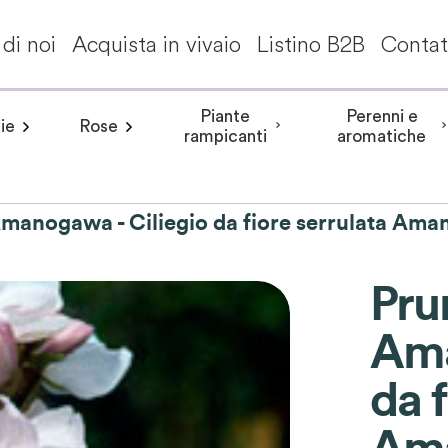
di noi
Acquista in vivaio
Listino B2B
Contat
Piante
Perenni e
ie
Rose
a invernale
Frangipane pomelia
angea aspera
Peonia arbustiva
Conifere
Aceri giapponesi
Piante da interni - Piante da appa
Rosa rampicante
Hydrangea involucrata
Peonia Erbacea
Akebia
Alberi per climi mit
Rosa cespuglio
Aristolochia
Arbusti a fiori
Hydrangea m
Peonia Itoh
Acanth
rampicanti
aromatiche
Amanogawa - Ciliegio da fiore serrulata Am
Pru
Ama
da f