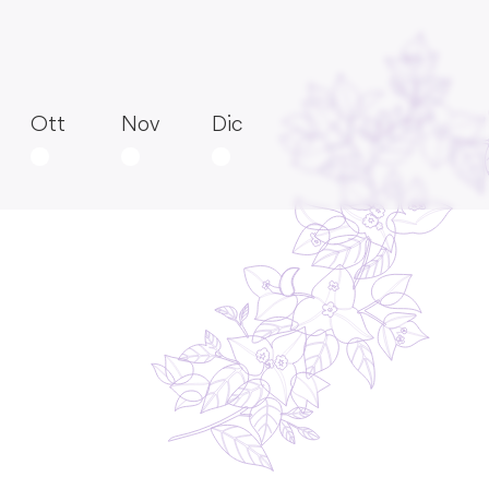
Ott
Nov
Dic