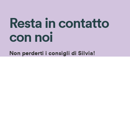
Resta in contatto
con noi
Non perderti i consigli di Silvia!
Iscriviti alla newsletter per ricevere consigli
di giardinaggio e rimanere aggiornata sulle
nostre novità ed
speciali in esclusiva!
offerte
Iscriviti!
Proseguendo accetterai le
condizioni privacy
di
questo sito.