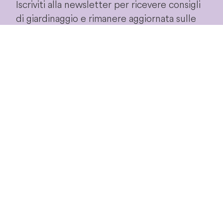
Iscriviti alla newsletter per ricevere consigli
di giardinaggio e rimanere aggiornata sulle
nostre novità ed
speciali in esclusiva!
offerte
Iscriviti!
Proseguendo accetterai le
condizioni privacy
di
questo sito.