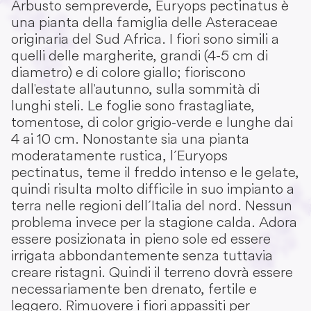
Arbusto sempreverde, Euryops pectinatus è
una pianta della famiglia delle Asteraceae
originaria del Sud Africa. I fiori sono simili a
quelli delle margherite, grandi (4-5 cm di
diametro) e di colore giallo; fioriscono
dall'estate all'autunno, sulla sommità di
lunghi steli. Le foglie sono frastagliate,
tomentose, di color grigio-verde e lunghe dai
4 ai 10 cm. Nonostante sia una pianta
moderatamente rustica, l´Euryops
pectinatus, teme il freddo intenso e le gelate,
quindi risulta molto difficile in suo impianto a
terra nelle regioni dell´Italia del nord. Nessun
problema invece per la stagione calda. Adora
essere posizionata in pieno sole ed essere
irrigata abbondantemente senza tuttavia
creare ristagni. Quindi il terreno dovrà essere
necessariamente ben drenato, fertile e
leggero. Rimuovere i fiori appassiti per