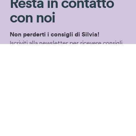
Resta in contatto
con noi
Non perderti i consigli di Silvia!
Iscriviti alla newsletter per ricevere consigli
di giardinaggio e rimanere aggiornata sulle
nostre novità ed
speciali in esclusiva!
offerte
Iscriviti!
Proseguendo accetterai le
condizioni privacy
di
questo sito.