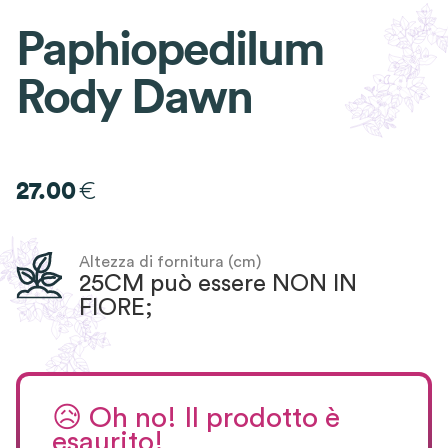
Paphiopedilum
Rody Dawn
€
27.00
Altezza di fornitura (cm)
25CM può essere NON IN
FIORE;
😥
Oh no! Il prodotto è
esaurito!