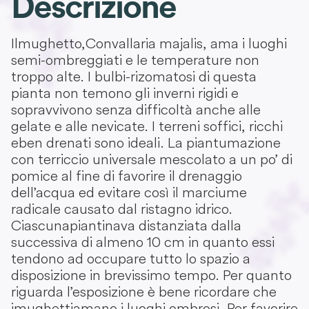
Descrizione
Il mughetto, Convallaria majalis, ama i luoghi
semi-ombreggiati e le temperature non
troppo alte. I bulbi-rizomatosi di questa
pianta non temono gli inverni rigidi e
sopravvivono senza difficoltà anche alle
gelate e alle nevicate. I terreni soffici, ricchi
e ben drenati sono ideali. La piantumazione
con terriccio universale mescolato a un po’ di
pomice al fine di favorire il drenaggio
dell’acqua ed evitare così il marciume
radicale causato dal ristagno idrico.
Ciascuna piantina va distanziata dalla
successiva di almeno 10 cm in quanto essi
tendono ad occupare tutto lo spazio a
disposizione in brevissimo tempo. Per quanto
riguarda l’esposizione è bene ricordare che
i mughetti amano i luoghi ombrosi. Per favorire