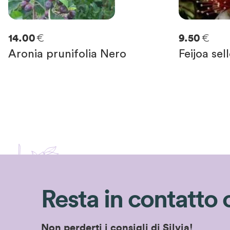
€
€
14.00
9.50
Aronia prunifolia Nero
Feijoa sel
Resta in contatto 
Non perderti i consigli di Silvia!