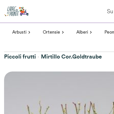
Su 
Arbusti
Ortensie
Alberi
Peon
Arbusti a fioritura primaverile
Hydrangea arborescens
Arbusti a fioritur
Plumeria 
Hydr
Piccoli frutti
Mirtillo Cor.Goldtraube