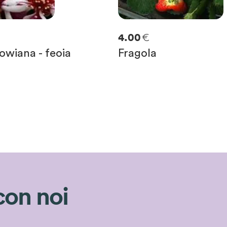
€
4.00
lowiana - feoia
Fragola
con noi