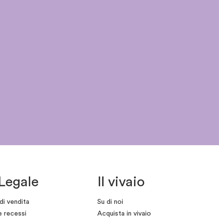
Legale
Il vivaio
di vendita
Su di noi
e recessi
Acquista in vivaio