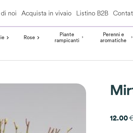
di noi
Acquista in vivaio
Listino B2B
Contat
Piante
Perenni e
ie
Rose
a invernale
Frangipane pomelia
angea aspera
Peonia arbustiva
Conifere
Aceri giapponesi
Piante da interni - Piante da appa
Rosa rampicante
Hydrangea involucrata
Peonia Erbacea
Akebia
Alberi per climi mit
Rosa cespuglio
Aristolochia
Arbusti a fiori
Hydrangea m
Peonia Itoh
Acanth
rampicanti
aromatiche
Mir
12.00