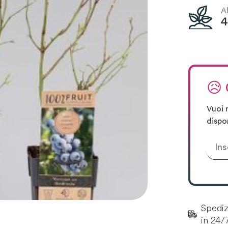
A
😥
Vuoi 
dispo
Spedizi
in 24/