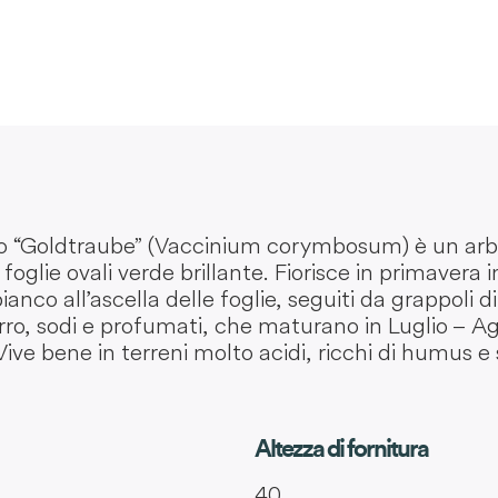
ano “Goldtraube” (Vaccinium corymbosum) è un ar
foglie ovali verde brillante. Fiorisce in primavera 
ianco all’ascella delle foglie, seguiti da grappoli d
rro, sodi e profumati, che maturano in Luglio – A
e bene in terreni molto acidi, ricchi di humus e sc
Altezza di fornitura
40