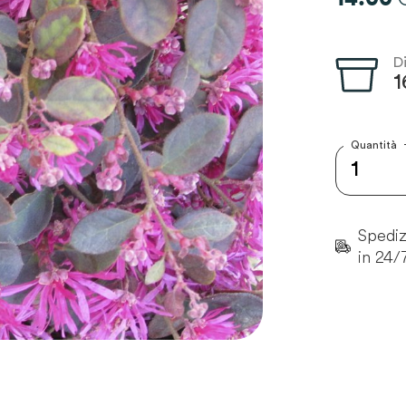
D
1
Quantità
Spedizi
in 24/