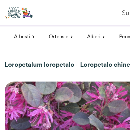
Su 
Arbusti
Ortensie
Alberi
Peon
Arbusti a fioritura primaverile
Hydrangea arborescens
Arbusti a fioritur
Plumeria 
Hydr
Loropetalum loropetalo
Loropetalo chine