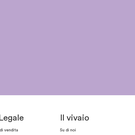
Legale
Il vivaio
di vendita
Su di noi