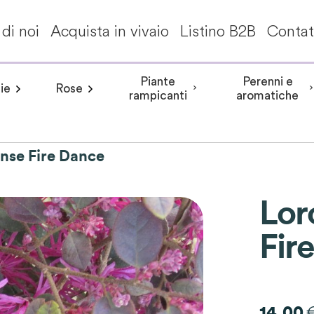
di noi
Acquista in vivaio
Listino B2B
Contat
Piante
Perenni e
ie
Rose
a invernale
Frangipane pomelia
angea aspera
Peonia arbustiva
Conifere
Aceri giapponesi
Piante da interni - Piante da appa
Rosa rampicante
Hydrangea involucrata
Peonia Erbacea
Akebia
Alberi per climi mit
Rosa cespuglio
Aristolochia
Arbusti a fiori
Hydrangea m
Peonia Itoh
Acanth
rampicanti
aromatiche
nse Fire Dance
Lor
Fir
14.00