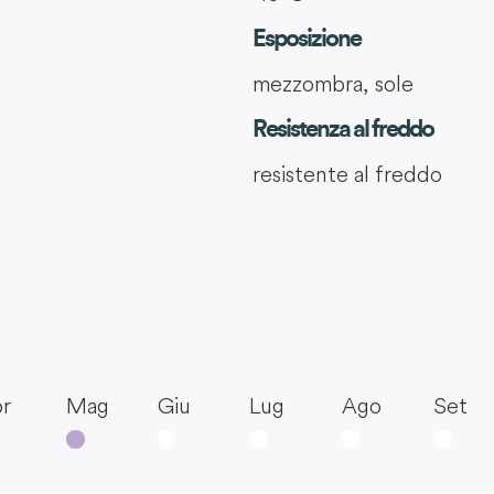
Esposizione
mezzombra, sole
Resistenza al freddo
resistente al freddo
r
Mag
Giu
Lug
Ago
Set