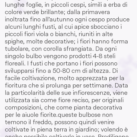
lunghe foglie, in piccoli cespi, simili a erba di
colore verde brillante; dalla primavera
inoltrata fino all’autunno ogni cespo produce
alcuni lunghi fusti, al cui apice sbocciano i
piccoli fiori viola o bianchi, riuniti in alte
spighe, molte decorative; i fiori hanno forma
tubolare, con corolla sfrangiata. Da ogni
singolo bulbo vengono prodotti 4-8 steli
floreali. I fusti che portano i fiori possono
svilupparsi fino a 50-80 cm di altezza. Di
facile coltivazione, molto apprezzata per la
fioritura che si prolunga per settimane. Data
la particolarità delle sue infiorescenze, viene
utilizzata sia come fiore reciso, per originali
composizioni, che come pianta decorativa
per le aiuole fiorite. queste bulbose non
temono il freddo, possono quindi venire
coltivate in piena terra in giardino; volendo è
anche possibile coltivarle in vaso. Prediligono