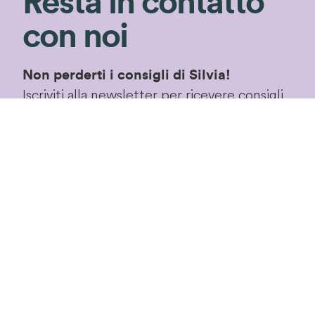
Resta in contatto
con noi
Non perderti i consigli di Silvia!
Iscriviti alla newsletter per ricevere consigli
di giardinaggio e rimanere aggiornata sulle
nostre novità ed
speciali in esclusiva!
offerte
Iscriviti!
Proseguendo accetterai le
condizioni privacy
di
questo sito.