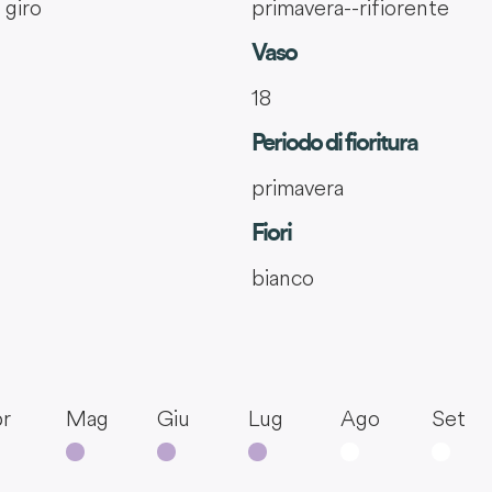
 giro
primavera--rifiorente
Vaso
18
Periodo di fioritura
primavera
Fiori
bianco
r
Mag
Giu
Lug
Ago
Set