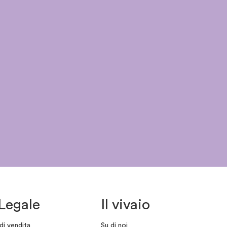
Legale
Il vivaio
di vendita
Su di noi