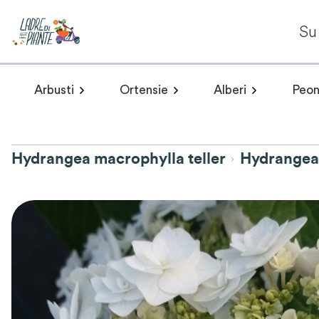
Su 
Arbusti
Ortensie
Alberi
Peon
Arbusti a fioritura primaverile
Hydrangea arborescens
Arbusti a fioritur
Plumeria 
Hydr
Hydrangea macrophylla teller
Hydrangea