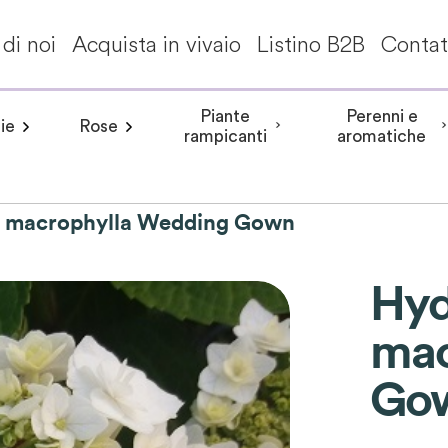
di noi
Acquista in vivaio
Listino B2B
Contat
Piante
Perenni e
ie
Rose
a invernale
Frangipane pomelia
angea aspera
Peonia arbustiva
Conifere
Aceri giapponesi
Piante da interni - Piante da appa
Rosa rampicante
Hydrangea involucrata
Peonia Erbacea
Akebia
Alberi per climi mit
Rosa cespuglio
Aristolochia
Arbusti a fiori
Hydrangea m
Peonia Itoh
Acanth
rampicanti
aromatiche
 macrophylla Wedding Gown
Hyd
mac
Go