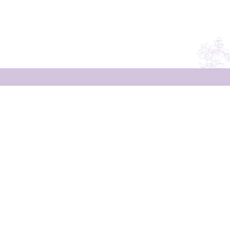
Resta in contatto
con noi
Non perderti i consigli di Silvia!
Iscriviti alla newsletter per ricevere consigli
di giardinaggio e rimanere aggiornata sulle
nostre novità ed
speciali in esclusiva!
offerte