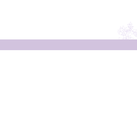
Resta in contatto
con noi
Non perderti i consigli di Silvia!
Iscriviti alla newsletter per ricevere consigli
di giardinaggio e rimanere aggiornata sulle
nostre novità ed
speciali in esclusiva!
offerte