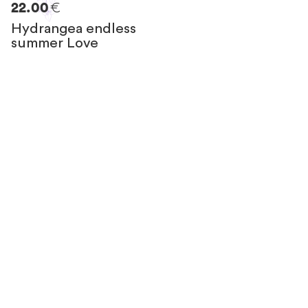
€
22.00
Hydrangea endless
summer Love
Resta in contatto
con noi