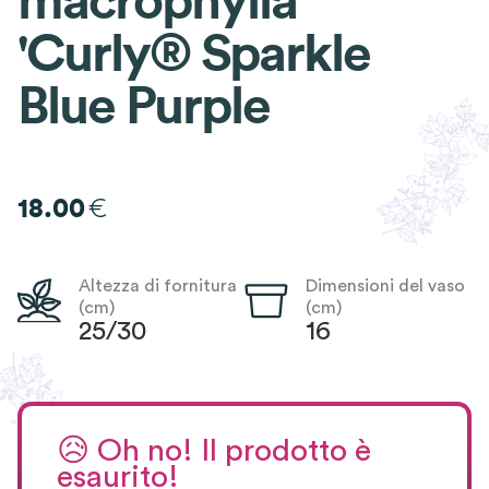
macrophylla
'Curly® Sparkle
Blue Purple
€
18.00
Altezza di fornitura
Dimensioni del vaso
(cm)
(cm)
25/30
16
😥
Oh no! Il prodotto è
esaurito!