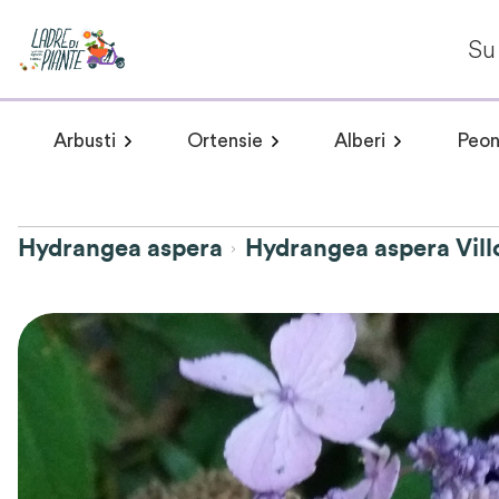
Su 
Arbusti
Ortensie
Alberi
Peon
Arbusti a fioritura primaverile
Hydrangea arborescens
Arbusti a fioritur
Plumeria 
Hydr
Hydrangea aspera
Hydrangea aspera Vill