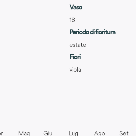
Vaso
18
Periodo di fioritura
estate
Fiori
viola
r
Mag
Giu
Lug
Ago
Set