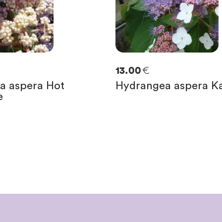
€
13.00
a aspera Hot
Hydrangea aspera K
e