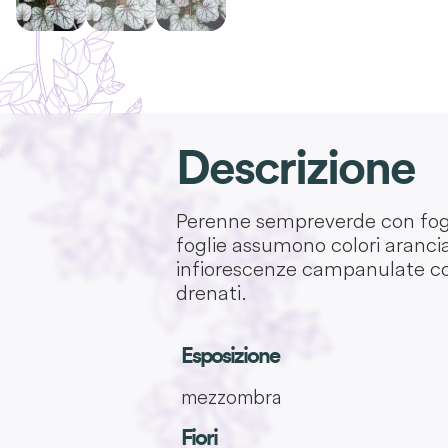
Descrizione
Perenne sempreverde con fogli
foglie assumono colori arancia
infiorescenze campanulate col
drenati.
Esposizione
mezzombra
Fiori