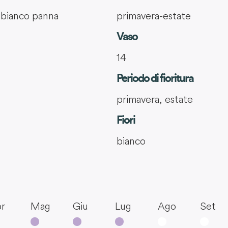
r bianco panna
primavera-estate
Vaso
14
Periodo di fioritura
primavera, estate
Fiori
bianco
r
Mag
Giu
Lug
Ago
Set