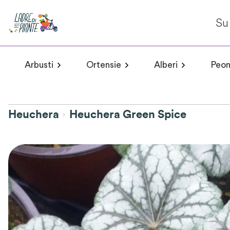
Su 
Arbusti
Ortensie
Alberi
Peon
Arbusti a fioritura primaverile
Hydrangea arborescens
Arbusti a fioritur
Plumeria 
Hydr
Heuchera
Heuchera Green Spice