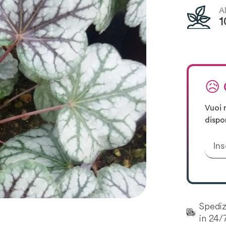
A
1
😥
Vuoi 
dispo
Spedizi
in 24/