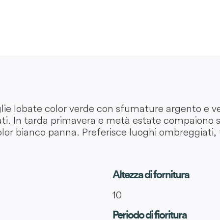
e lobate color verde con sfumature argento e ven
ti. In tarda primavera e metà estate compaiono sotti
or bianco panna. Preferisce luoghi ombreggiati, 
Altezza di fornitura
10
Periodo di fioritura