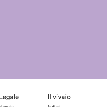
Legale
Il vivaio
di vendita
Su di noi