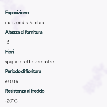
Esposizione
mezz'ombra/ombra
Altezza di fornitura
16
Fiori
spighe erette verdastre
Periodo di fioritura
estate
Resistenza al freddo
-20°C