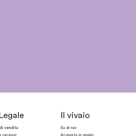
Legale
Il vivaio
di vendita
Su di noi
e recessi
Acquista in vivaio