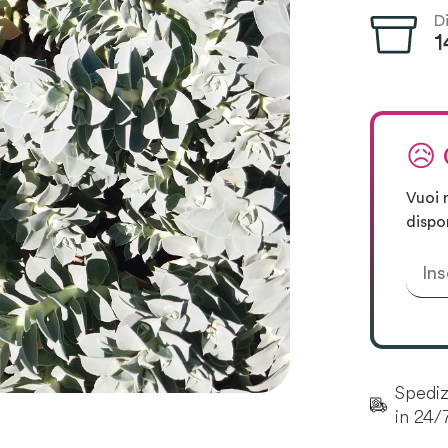
D
1
😥
Vuoi 
dispo
Spedizi
in 24/