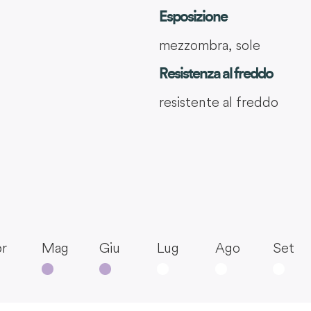
Esposizione
mezzombra, sole
Resistenza al freddo
resistente al freddo
r
Mag
Giu
Lug
Ago
Set