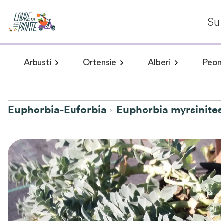
Su 
Arbusti
Ortensie
Alberi
Peon
Arbusti a fioritura primaverile
Hydrangea arborescens
Arbusti a fioritur
Plumeria 
Hydr
Euphorbia-Euforbia
Euphorbia myrsinite