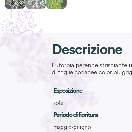
Descrizione
Euforbia perenne strisciante ut
di foglie coriacee color blu grig
Esposizione
sole
Periodo di fioritura
maggio-giugno