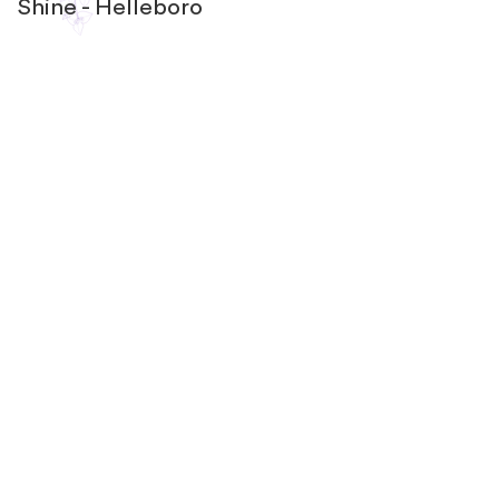
Shine - Helleboro
Resta in contatto
con noi
Non perderti i consigli di Silvia!
Iscriviti alla newsletter per ricevere consigli