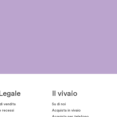
Legale
Il vivaio
di vendita
Su di noi
e recessi
Acquista in vivaio
Acquista per telefono