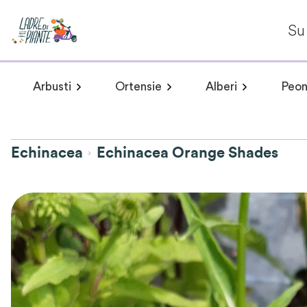
Su 
Arbusti
Ortensie
Alberi
Peon
Arbusti a fioritura primaverile
Hydrangea arborescens
Arbusti a fioritur
Plumeria 
Hydr
Echinacea
Echinacea Orange Shades