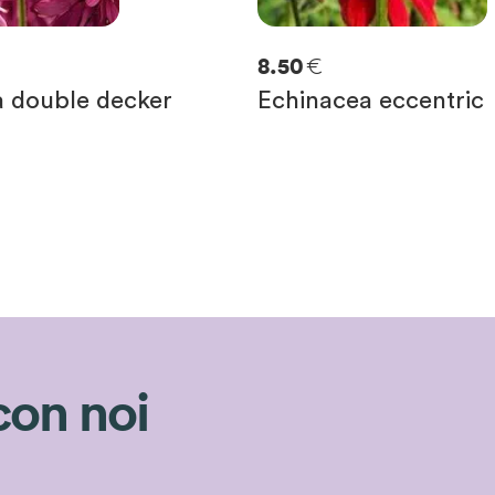
€
8.50
a double decker
Echinacea eccentric
con noi