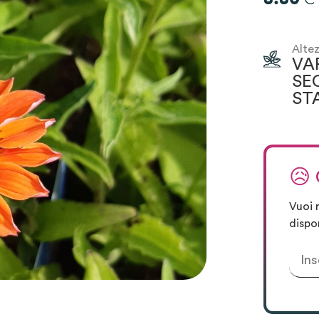
Altez
VA
SE
ST
😥
Vuoi 
dispo