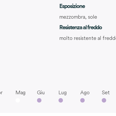
Esposizione
mezzombra, sole
Resistenza al freddo
molto resistente al fred
r
Mag
Giu
Lug
Ago
Set