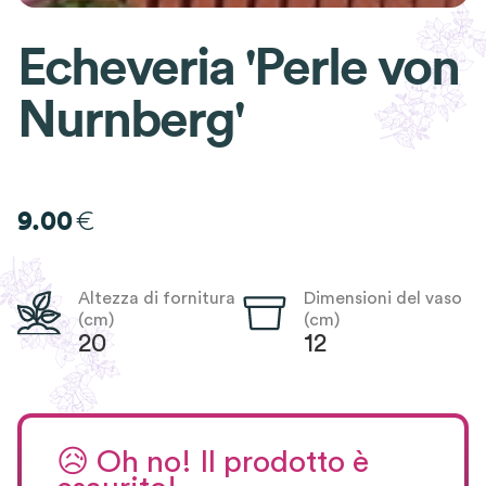
Echeveria 'Perle von
Nurnberg'
€
9.00
Altezza di fornitura
Dimensioni del vaso
(cm)
(cm)
20
12
😥
Oh no! Il prodotto è