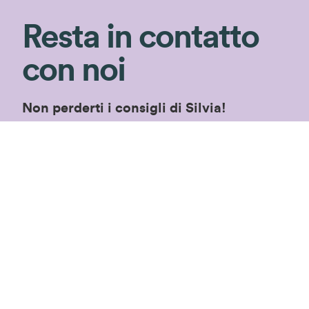
Resta in contatto
con noi
Non perderti i consigli di Silvia!
Iscriviti alla newsletter per ricevere consigli
di giardinaggio e rimanere aggiornata sulle
nostre novità ed
speciali in esclusiva!
offerte
Iscriviti!
Proseguendo accetterai le
condizioni privacy
di
questo sito.