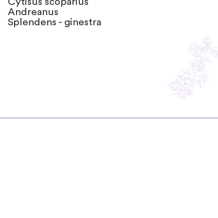
Cytisus scoparius
Andreanus
Splendens - ginestra
Resta in contatto
con noi
Non perderti i consigli di Silvia!