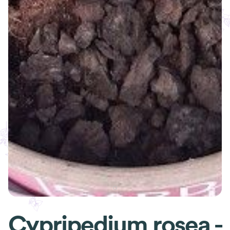
Cypripedium rosea -