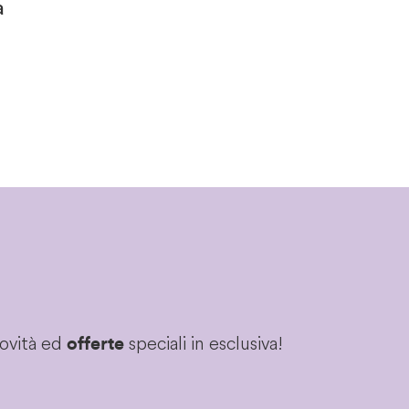
a
novità ed
speciali in esclusiva!
offerte