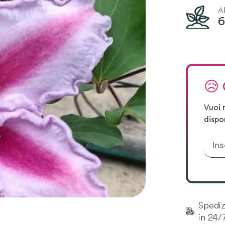
A
😥
Vuoi 
dispo
Spedizi
in 24/