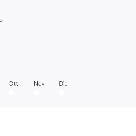
do
Ott
Nov
Dic