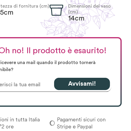
ltezza di fornitura (cm)
Dimensioni del vaso
65cm
(cm)
14cm
Oh no! Il prodotto è esaurito!
ricevere una mail quando il prodotto tornerà
nibile?
Avvisami!
oni in tutta Italia
Pagamenti sicuri con
72 ore
Stripe e Paypal