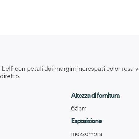
elli con petali dai margini increspati color rosa v
diretto.
Altezza di fornitura
65cm
Esposizione
mezzombra