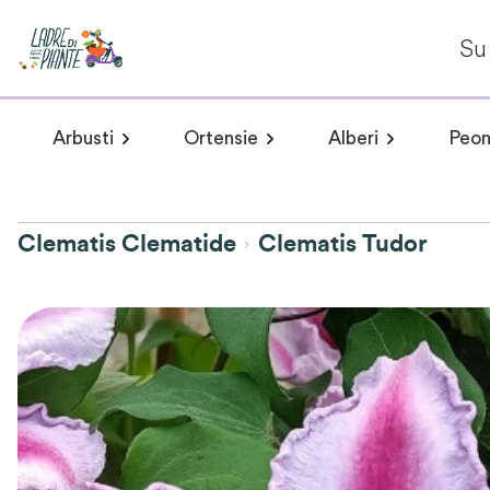
Su 
Arbusti
Ortensie
Alberi
Peon
Arbusti a fioritura primaverile
Hydrangea arborescens
Arbusti a fioritur
Plumeria 
Hydr
Clematis Clematide
Clematis Tudor