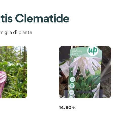
tis Clematide
miglia di piante
€
14.80