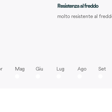
Resistenza al freddo
molto resistente al fred
r
Mag
Giu
Lug
Ago
Set