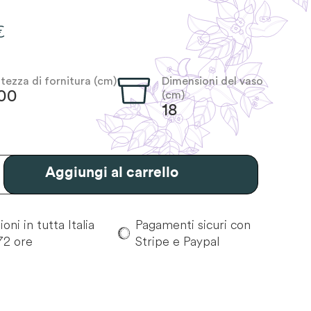
€
silvi
ltezza di fornitura (cm)
Dimensioni del vaso
00
(cm)
18
Aggiungi al carrello
oni in tutta Italia
Pagamenti sicuri con
72 ore
Stripe e Paypal