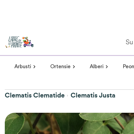
Su 
Arbusti
Ortensie
Alberi
Peon
Arbusti a fioritura primaverile
Hydrangea arborescens
Arbusti a fioritur
Plumeria 
Hydr
Clematis Clematide
Clematis Justa