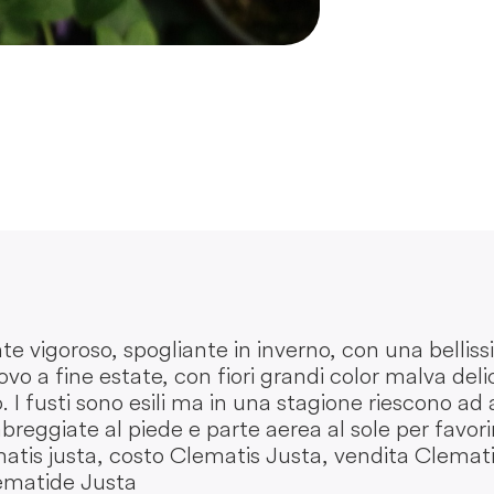
 vigoroso, spogliante in inverno, con una bellissi
uovo a fine estate, con fiori grandi color malva de
o. I fusti sono esili ma in una stagione riescono a
reggiate al piede e parte aerea al sole per favorir
tis justa, costo Clematis Justa, vendita Clemati
lematide Justa