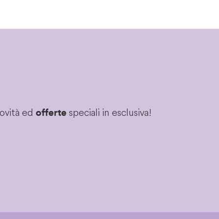
novità ed
speciali in esclusiva!
offerte