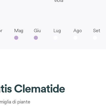
viola
r
Mag
Giu
Lug
Ago
Set
tis Clematide
miglia di piante