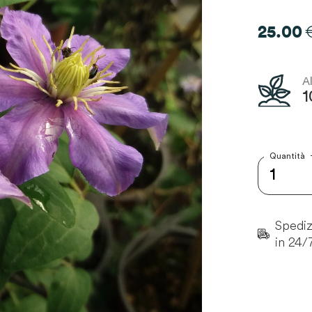
25.00
A
1
Quantità
Spedizi
in 24/