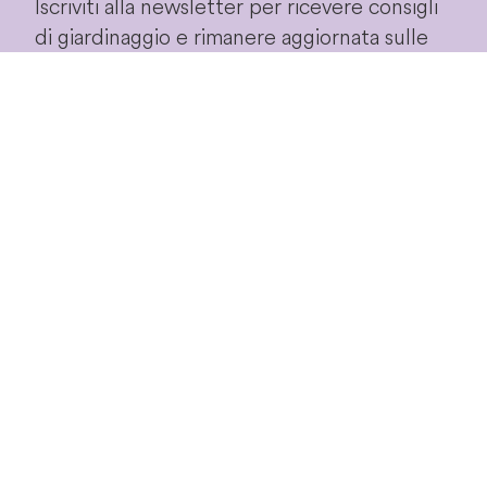
Iscriviti alla newsletter per ricevere consigli
di giardinaggio e rimanere aggiornata sulle
nostre novità ed
speciali in esclusiva!
offerte
Iscriviti!
Proseguendo accetterai le
condizioni privacy
di
questo sito.