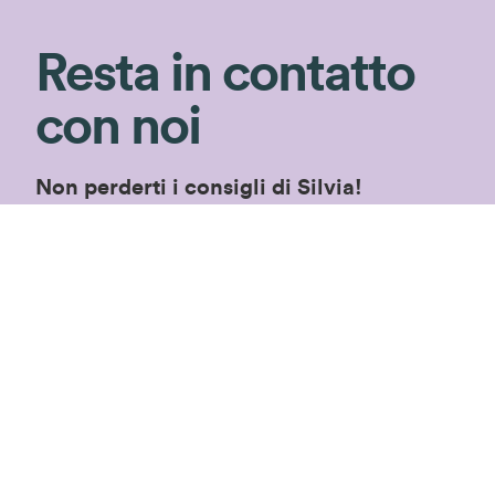
Resta in contatto
con noi
Non perderti i consigli di Silvia!
Iscriviti alla newsletter per ricevere consigli
di giardinaggio e rimanere aggiornata sulle
nostre novità ed
speciali in esclusiva!
offerte
Iscriviti!
Proseguendo accetterai le
condizioni privacy
di
questo sito.