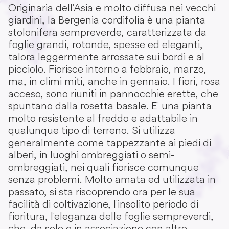
Originaria dell'Asia e molto diffusa nei vecchi
giardini, la Bergenia cordifolia è una pianta
stolonifera sempreverde, caratterizzata da
foglie grandi, rotonde, spesse ed eleganti,
talora leggermente arrossate sui bordi e al
picciolo. Fiorisce intorno a febbraio, marzo,
ma, in climi miti, anche in gennaio. I fiori, rosa
acceso, sono riuniti in pannocchie erette, che
spuntano dalla rosetta basale. E' una pianta
molto resistente al freddo e adattabile in
qualunque tipo di terreno. Si utilizza
generalmente come tappezzante ai piedi di
alberi, in luoghi ombreggiati o semi-
ombreggiati, nei quali fiorisce comunque
senza problemi. Molto amata ed utilizzata in
passato, si sta riscoprendo ora per le sua
facilità di coltivazione, l'insolito periodo di
fioritura, l'eleganza delle foglie sempreverdi,
che, da sole o in associazione con altre