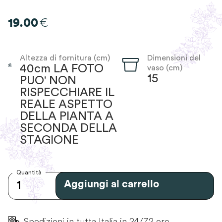
€
19.00
Altezza di fornitura (cm)
Dimensioni del
40cm LA FOTO
vaso (cm)
15
PUO' NON
RISPECCHIARE IL
REALE ASPETTO
DELLA PIANTA A
SECONDA DELLA
STAGIONE
Quantità
Aggiungi al carrello
Spedizioni in tutta Italia in 24/72 ore