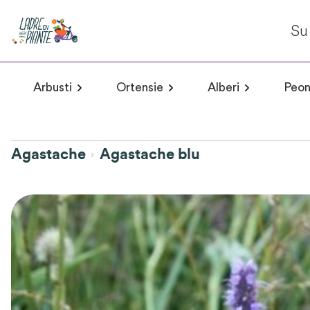
Su 
Arbusti
Ortensie
Alberi
Peon
Arbusti a fioritura primaverile
Hydrangea arborescens
Arbusti a fioritur
Plumeria 
Hydr
Agastache
Agastache blu