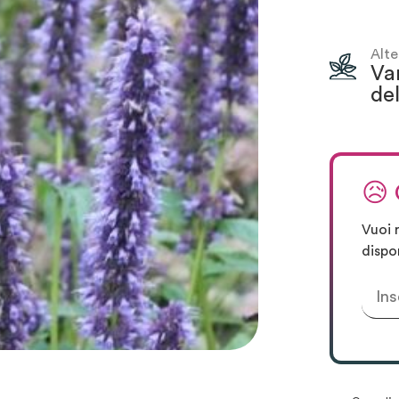
Alte
Va
del
😥
Vuoi 
dispo