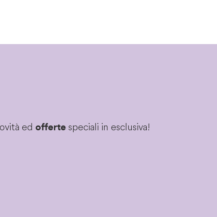
novità ed
speciali in esclusiva!
offerte