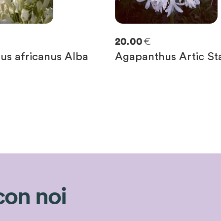
€
20.00
us africanus Alba
Agapanthus Artic St
con noi