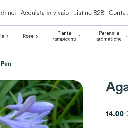
di noi
Acquista in vivaio
Listino B2B
Contat
Piante
Perenni e
ie
Rose
a invernale
Frangipane pomelia
angea aspera
Peonia arbustiva
Conifere
Aceri giapponesi
Piante da interni - Piante da appa
Rosa rampicante
Hydrangea involucrata
Peonia Erbacea
Akebia
Alberi per climi mit
Rosa cespuglio
Aristolochia
Arbusti a fiori
Hydrangea m
Peonia Itoh
Acanth
rampicanti
aromatiche
 Pan
Aga
14.00