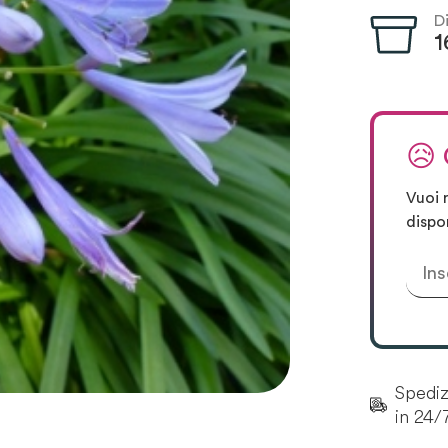
D
1
😥
Vuoi 
dispo
Spedizi
in 24/