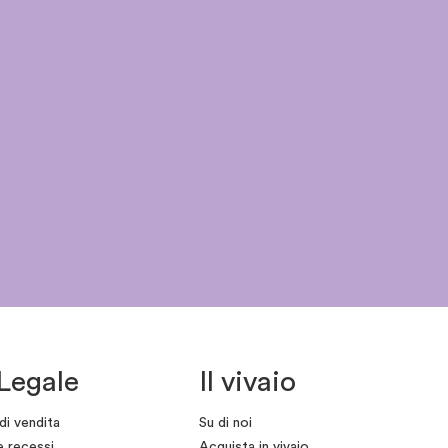
Legale
Il vivaio
di vendita
Su di noi
e recessi
Acquista in vivaio