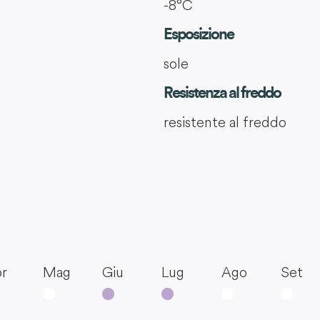
-8°C
Esposizione
sole
Resistenza al freddo
resistente al freddo
r
Mag
Giu
Lug
Ago
Set