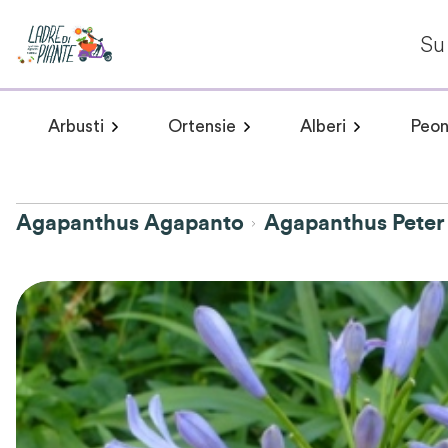
Su 
Arbusti
Ortensie
Alberi
Peon
Arbusti a fioritura primaverile
Hydrangea arborescens
Arbusti a fioritur
Plumeria 
Hydr
Agapanthus Agapanto
Agapanthus Peter