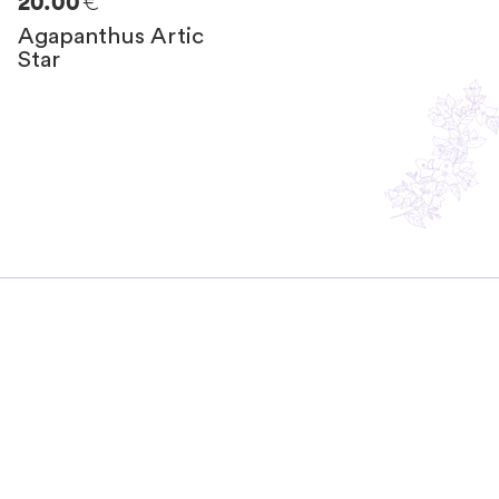
€
20.00
Agapanthus Artic
Star
Resta in contatto
con noi
Non perderti i consigli di Silvia!