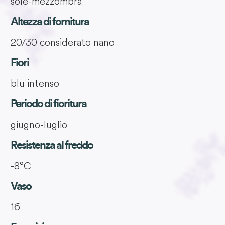
sole-mezzombra
Altezza di fornitura
20/30 considerato nano
Fiori
blu intenso
Periodo di fioritura
giugno-luglio
Resistenza al freddo
-8°C
Vaso
16