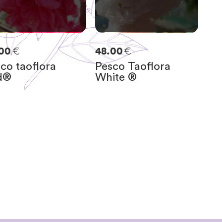
€
€
.00
48.00
co taoflora
Pesco Taoflora
d®
White ®