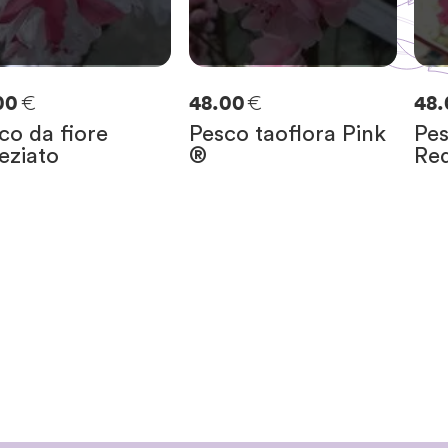
€
€
00
48.00
48
co da fiore
Pesco taoflora Pink
Pes
eziato
®
Re