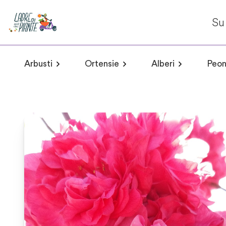
Su 
Arbusti
Ortensie
Alberi
Peon
Arbusti a fioritura primaverile
Hydrangea arborescens
Arbusti a fioritur
Plumeria 
Hydr