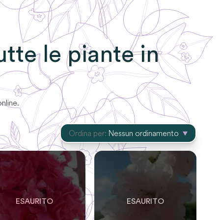
tutte le piante in
online.
Ordina per:
Nessun ordinamento
0
LO
0
RIMASTE
SOLO
0
RIMASTE