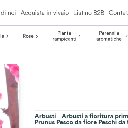
di noi
Acquista in vivaio
Listino B2B
Contat
Piante
Perenni e
ie
Rose
a invernale
Frangipane pomelia
angea aspera
Peonia arbustiva
Conifere
Aceri giapponesi
Piante da interni - Piante da appa
Rosa rampicante
Hydrangea involucrata
Peonia Erbacea
Akebia
Alberi per climi mit
Rosa cespuglio
Aristolochia
Arbusti a fiori
Hydrangea m
Peonia Itoh
Acanth
rampicanti
aromatiche
Arbusti
Arbusti a fioritura pri
Prunus Pesco da fiore Peschi da 