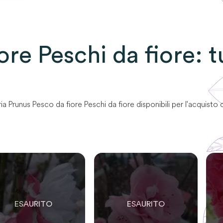
ore Peschi da fiore
: 
ia
Prunus Pesco da fiore Peschi da fiore
disponibili per l'acquisto 
0
0
O
0
RIMASTE
SOLO
0
RIMASTE
SO