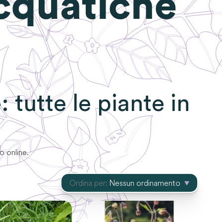
cquatiche
e
: tutte le piante in
to online.
Ordina per:
Nessun ordinamento