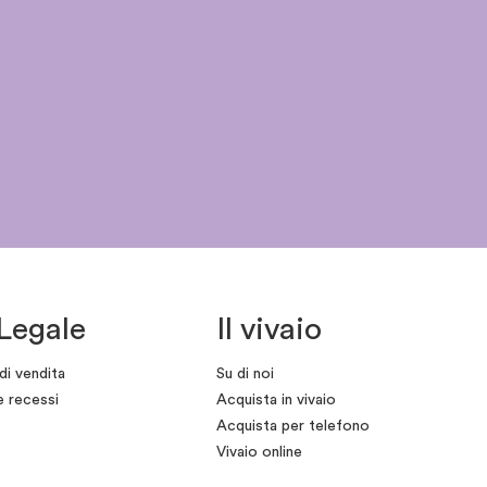
Legale
Il vivaio
di vendita
Su di noi
e recessi
Acquista in vivaio
Acquista per telefono
Vivaio online