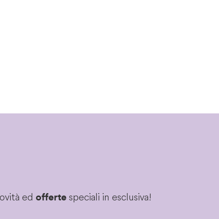
novità ed
speciali in esclusiva!
offerte