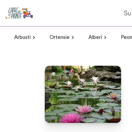
Su 
Arbusti
Ortensie
Alberi
Peon
Arbusti a fioritura primaverile
Hydrangea arborescens
Arbusti a fioritur
Plumeria 
Hydr