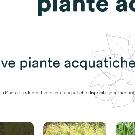
piante a
ive piante acquatich
ia
Piante fitodepurative piante acquatiche
disponibili per l'acquis
ASTE