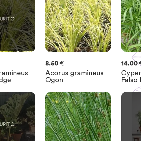
€
8.50
14.00
ramineus
Acorus gramineus
Cyperu
dge
Ogon
Falso 
0
ASTE
SOLO
0