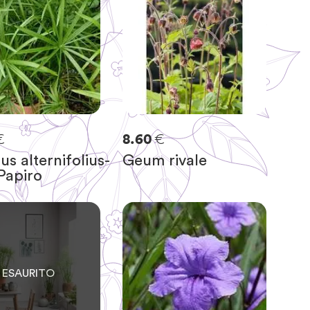
€
€
8.60
s alternifolius-
Geum rivale
Papiro
RIMASTE