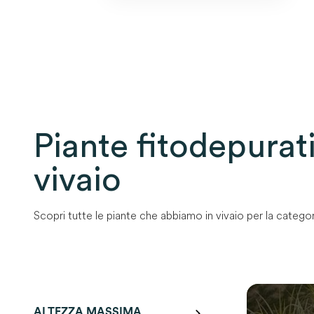
Piante fitodepurat
vivaio
Scopri tutte le piante che abbiamo in vivaio per la categor
0
SOLO
0
RIM
ALTEZZA MASSIMA