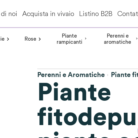
di noi
Acquista in vivaio
Listino B2B
Contat
Piante
Perenni e
ie
Rose
a invernale
Frangipane pomelia
angea aspera
Peonia arbustiva
Conifere
Aceri giapponesi
Piante da interni - Piante da appa
Rosa rampicante
Hydrangea involucrata
Peonia Erbacea
Akebia
Alberi per climi mit
Rosa cespuglio
Aristolochia
Arbusti a fiori
Hydrangea m
Peonia Itoh
Acanth
rampicanti
aromatiche
Perenni e Aromatiche
Piante f
Piante
fitodepu