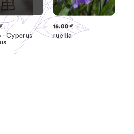
€
€
15.00
o - Cyperus
ruellia
us