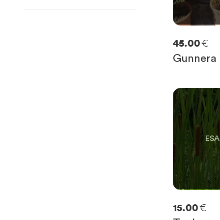
€
45.00
Gunnera 
0
SOLO
0
RIM
€
15.00