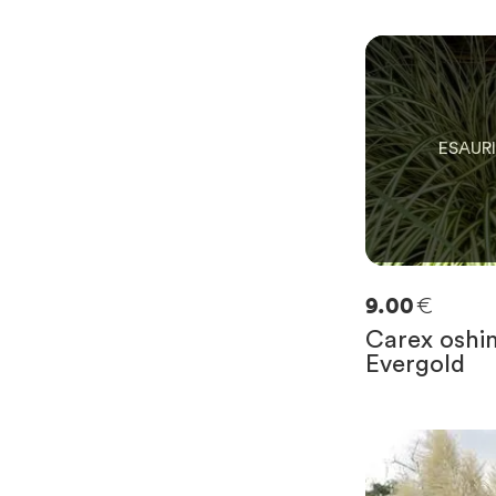
0
SOLO
0
RIMAST
€
9.00
Carex oshi
Evergold