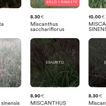
SOLO
1
RIMASTE
€
€
8.30
10.00
ta
Miscanthus
MISC
sacchariflorus
SINEN
0
0
SOLO
0
RIMASTE
SOLO
0
R
€
€
8.90
8.30
sinensis
MISCANTHUS
Miscant