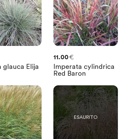
€
11.00
 glauca Elija
Imperata cylindrica
Red Baron
0
SOLO
0
RIMASTE