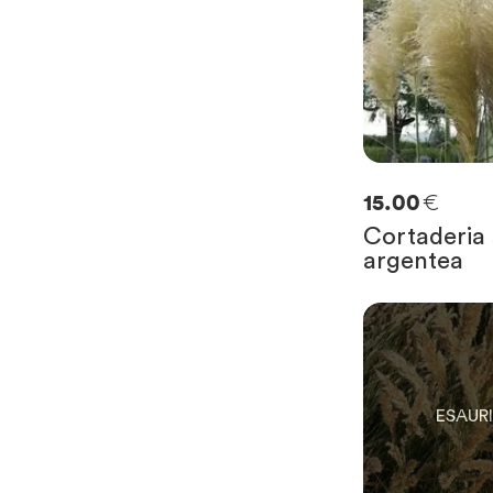
€
15.00
Cortaderia 
argentea
0
SOLO
0
RIMAST