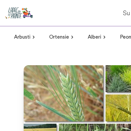
Su 
Arbusti
Ortensie
Alberi
Peon
Arbusti a fioritura primaverile
Hydrangea arborescens
Arbusti a fioritur
Plumeria 
Hydr