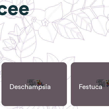
cee
Deschampsia
Festuca