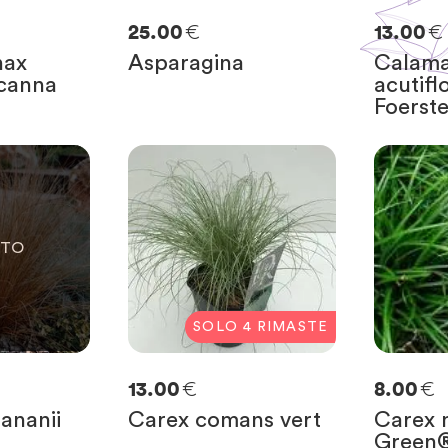
€
€
25.00
13.00
nax
Asparagina
Calama
 canna
acutifl
Foerste
E
SOLO
4
RIMASTE
€
€
13.00
8.00
ananii
Carex comans vert
Carex m
Green