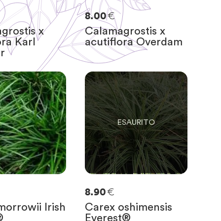
€
8.00
grostis x
Calamagrostis x
ora Karl
acutiflora Overdam
r
0
SOLO
0
RIMASTE
€
8.90
orrowii Irish
Carex oshimensis
®
Everest®