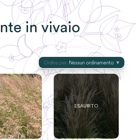
ante in vivaio
Ordina per:
Nessun ordinamento
0
SOLO
0
RIMASTE