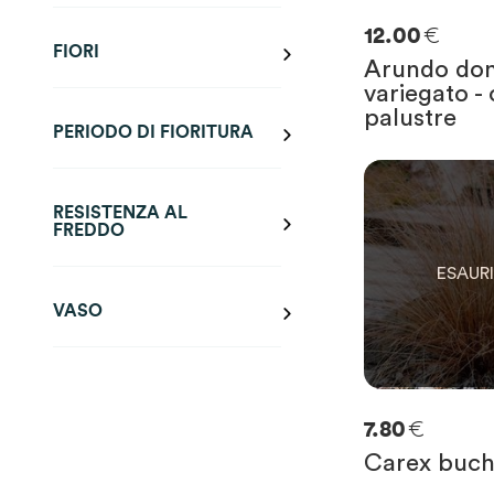
€
12.00
FIORI
Arundo do
variegato -
palustre
PERIODO DI FIORITURA
0
SOLO
0
RIMAST
RESISTENZA AL
FREDDO
VASO
€
7.80
Carex buch