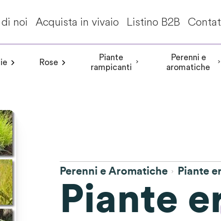
di noi
Acquista in vivaio
Listino B2B
Contat
Piante
Perenni e
ie
Rose
a invernale
Frangipane pomelia
angea aspera
Peonia arbustiva
Conifere
Aceri giapponesi
Piante da interni - Piante da appa
Rosa rampicante
Hydrangea involucrata
Peonia Erbacea
Akebia
Alberi per climi mit
Rosa cespuglio
Aristolochia
Arbusti a fiori
Hydrangea m
Peonia Itoh
Acanth
rampicanti
aromatiche
Perenni e Aromatiche
Piante 
Piante e