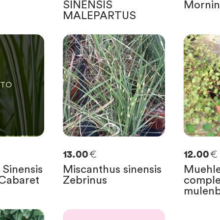
SINENSIS
Mornin
MALEPARTUS
E
€
€
13.00
12.00
 Sinensis
Miscanthus sinensis
Muehle
 Cabaret
Zebrinus
comple
mulenb