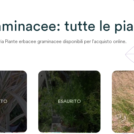
aminacee
: tutte le pi
ia
Piante erbacee graminacee
disponibili per l'acquisto online.
0
E
SOLO
0
RIMASTE