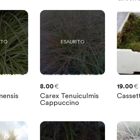
0
E
SOLO
0
RIMASTE
€
€
8.00
19.00
mensis
Carex Tenuiculmis
Casset
Cappuccino
0
SOLO
0
RIMASTE