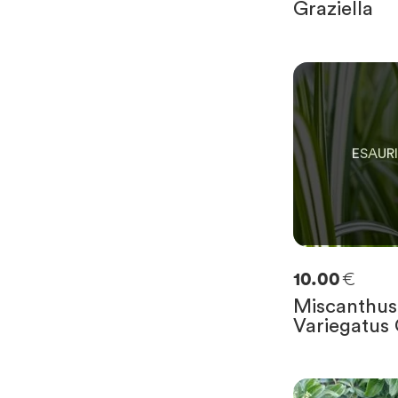
Graziella
0
SOLO
0
RIMAST
€
10.00
Miscanthus
Variegatus