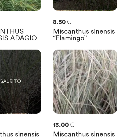
€
8.50
ANTHUS
Miscanthus sinensis
SIS ADAGIO
“Flamingo”
IMASTE
€
13.00
hus sinensis
Miscanthus sinensis