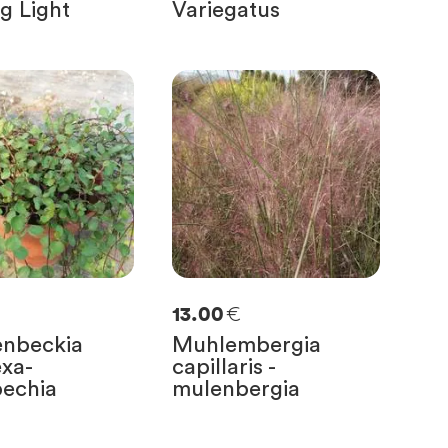
g Light
Variegatus
€
13.00
nbeckia
Muhlembergia
xa-
capillaris -
echia
mulenbergia