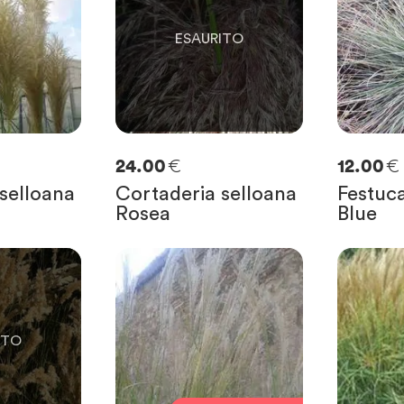
€
€
24.00
12.00
selloana
Cortaderia selloana
Festuca
Rosea
Blue
E