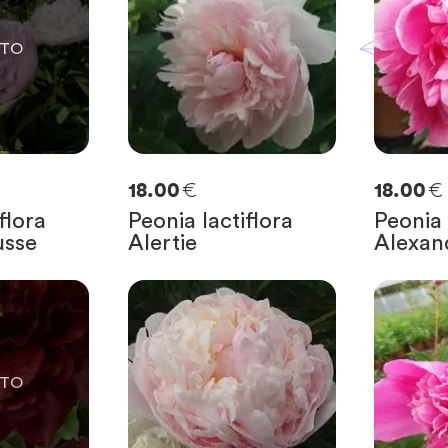
€
€
18.00
18.00
flora
Peonia lactiflora
Peonia 
usse
Alertie
Alexan
E