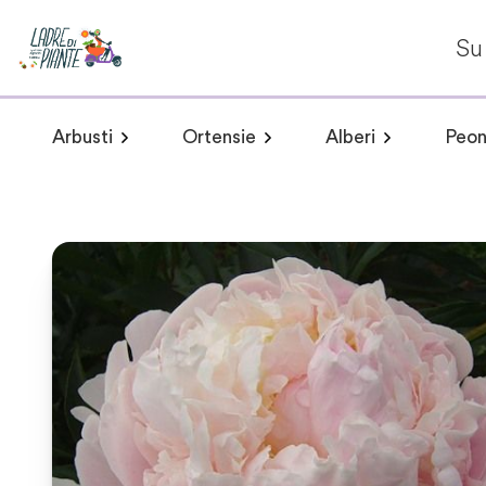
Su 
Arbusti
Ortensie
Alberi
Peon
Arbusti a fioritura primaverile
Hydrangea arborescens
Arbusti a fioritur
Plumeria 
Hydr