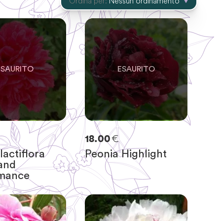
Ordina per:
Nessun ordinamento
0
IMASTE
SOLO
0
RIMASTE
€
18.00
lactiflora
Peonia Highlight
and
mance