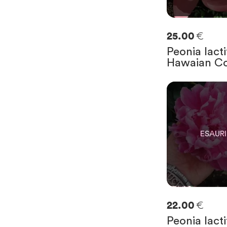
€
25.00
Peonia lacti
Hawaian Co
0
SOLO
0
RIMAST
€
22.00
Peonia lacti