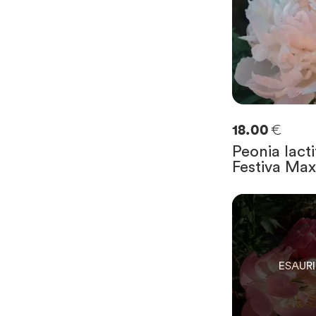
€
18.00
Peonia lacti
Festiva Ma
0
SOLO
0
RIMAST