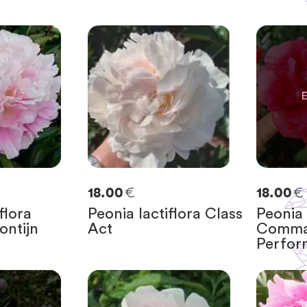
0
SOLO
0
R
€
€
18.00
18.00
flora
Peonia lactiflora Class
Peonia 
ontijn
Act
Comm
Perfor
E