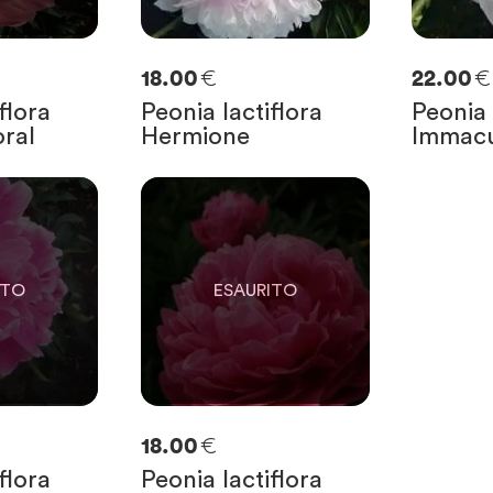
€
€
18.00
22.00
flora
Peonia lactiflora
Peonia 
ral
Hermione
Immacu
0
E
SOLO
0
RIMASTE
€
18.00
flora
Peonia lactiflora