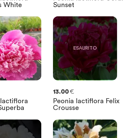
s White
Sunset
0
SOLO
0
RIMASTE
€
13.00
lactiflora
Peonia lactiflora Felix
 Superba
Crousse
IMASTE