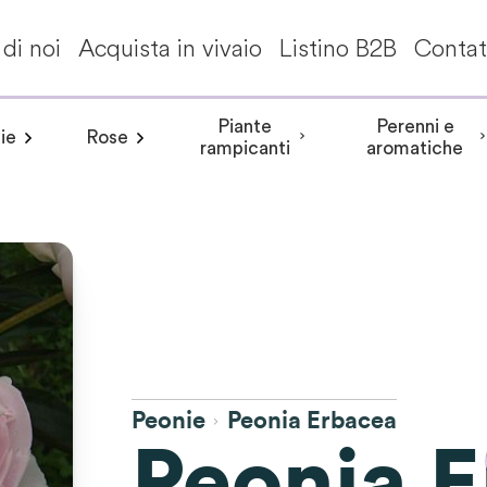
di noi
Acquista in vivaio
Listino B2B
Contat
Piante
Perenni e
ie
Rose
a invernale
Frangipane pomelia
angea aspera
Peonia arbustiva
Conifere
Aceri giapponesi
Piante da interni - Piante da appa
Rosa rampicante
Hydrangea involucrata
Peonia Erbacea
Akebia
Alberi per climi mit
Rosa cespuglio
Aristolochia
Arbusti a fiori
Hydrangea m
Peonia Itoh
Acanth
rampicanti
aromatiche
Peonie
Peonia Erbacea
Peonia 