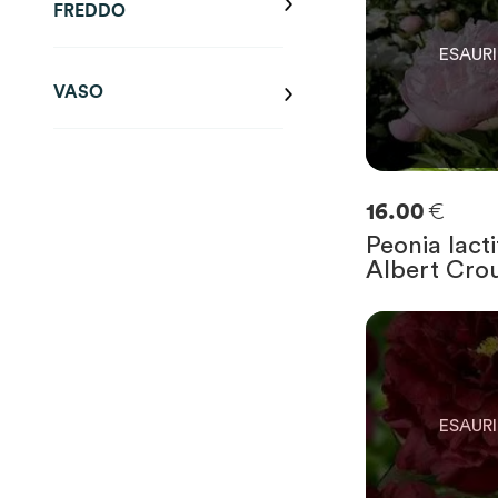
FREDDO
VASO
€
16.00
Peonia lacti
Albert Cro
0
SOLO
0
RIMAST