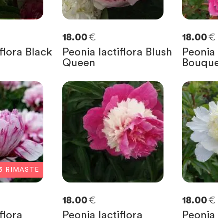
€
€
18.00
18.00
flora Black
Peonia lactiflora Blush
Peonia 
Queen
Bouque
3
RIMASTE
€
€
18.00
18.00
flora
Peonia lactiflora
Peonia 