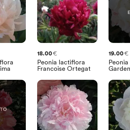
€
€
18.00
19.00
flora
Peonia lactiflora
Peonia 
xima
Francoise Ortegat
Garden
E