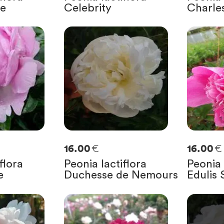
pe
Celebrity
Charle
€
€
16.00
16.00
flora
Peonia lactiflora
Peonia 
e
Duchesse de Nemours
Edulis
0
SOLO
0
R