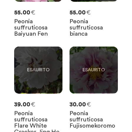
€
€
55.00
55.00
Peonia
Peonia
suffruticosa
suffruticosa
Baiyuan Fen
bianca
0
0
SOLO
0
RIMASTE
SOLO
0
RIMASTE
€
€
39.00
30.00
Peonia
Peonia
suffruticosa
suffruticosa
Flare White
Fujisomekoromo
Cracker Jing He