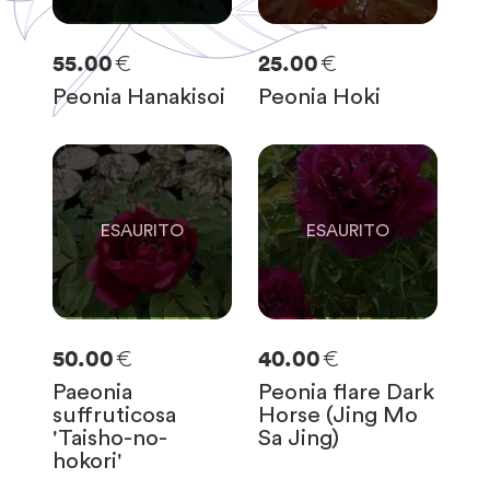
€
€
55.00
25.00
Peonia Hanakisoi
Peonia Hoki
0
0
SOLO
0
RIMASTE
SOLO
0
RIMASTE
€
€
50.00
40.00
Paeonia
Peonia flare Dark
suffruticosa
Horse (Jing Mo
'Taisho-no-
Sa Jing)
hokori'