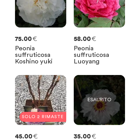
€
€
75.00
58.00
Peonia
Peonia
suffruticosa
suffruticosa
Koshino yuki
Luoyang
0
SOLO
0
RIMASTE
SOLO
2
RIMASTE
€
€
45.00
35.00