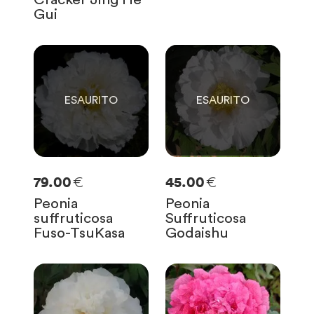
Gui
0
0
SOLO
0
RIMASTE
SOLO
0
RIMASTE
€
€
79.00
45.00
Peonia
Peonia
suffruticosa
Suffruticosa
Fuso-TsuKasa
Godaishu