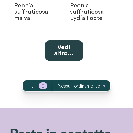
Peonia
Peonia
suffruticosa
suffruticosa
malva
Lydia Foote
Vedi
altro...
Filtri
0
Nessun ordinamento