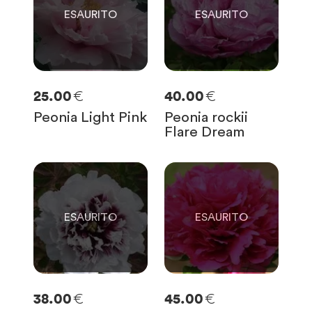
€
€
25.00
40.00
Peonia Light Pink
Peonia rockii
Flare Dream
0
0
SOLO
0
RIMASTE
SOLO
0
RIMASTE
€
€
38.00
45.00