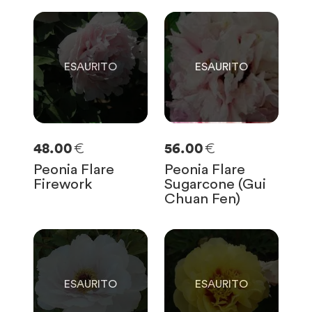
0
0
SOLO
0
RIMASTE
SOLO
0
RIMASTE
€
€
48.00
56.00
Peonia Flare
Peonia Flare
Firework
Sugarcone (Gui
Chuan Fen)
0
0
SOLO
0
RIMASTE
SOLO
0
RIMASTE