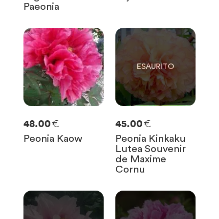
Paeonia
0
SOLO
0
RIMASTE
€
€
48.00
45.00
Peonia Kaow
Peonia Kinkaku
Lutea Souvenir
de Maxime
Cornu
0
0
SOLO
0
RIMASTE
SOLO
0
RIMASTE