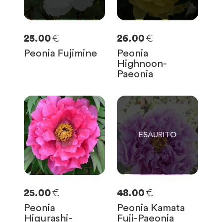
€
€
25.00
26.00
Peonia Fujimine
Peonia
Highnoon-
Paeonia
0
SOLO
0
RIMASTE
€
€
25.00
48.00
Peonia
Peonia Kamata
Higurashi-
Fuji-Paeonia