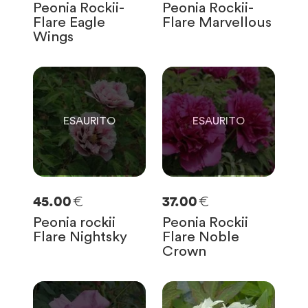
Peonia Rockii-
Peonia Rockii-
Flare Eagle
Flare Marvellous
Wings
0
0
SOLO
0
RIMASTE
SOLO
0
RIMASTE
€
€
45.00
37.00
Peonia rockii
Peonia Rockii
Flare Nightsky
Flare Noble
Crown
0
SOLO
0
RIMASTE