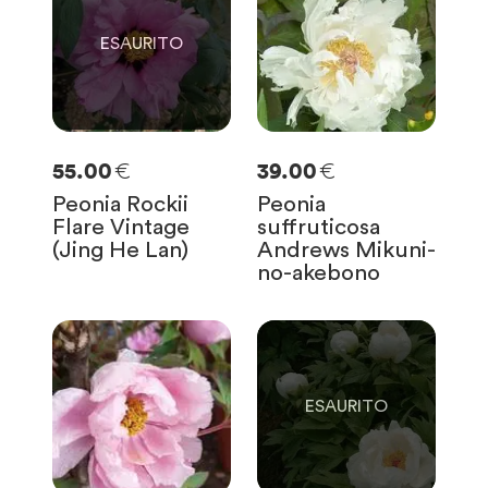
€
€
55.00
39.00
Peonia Rockii
Peonia
Flare Vintage
suffruticosa
(Jing He Lan)
Andrews Mikuni-
no-akebono
0
SOLO
0
RIMASTE