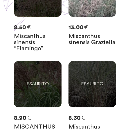
€
€
8.50
13.00
Miscanthus
Miscanthus
sinensis
sinensis Graziella
“Flamingo”
0
0
SOLO
0
RIMASTE
SOLO
0
RIMASTE
€
€
8.90
8.30
MISCANTHUS
Miscanthus