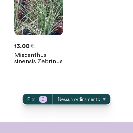
€
13.00
Miscanthus
sinensis Zebrinus
Filtri
0
Nessun ordinamento