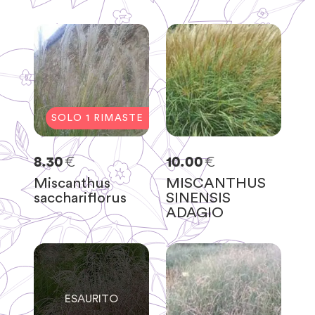
SOLO
1
RIMASTE
€
€
8.30
10.00
Miscanthus
MISCANTHUS
sacchariflorus
SINENSIS
ADAGIO
0
SOLO
0
RIMASTE