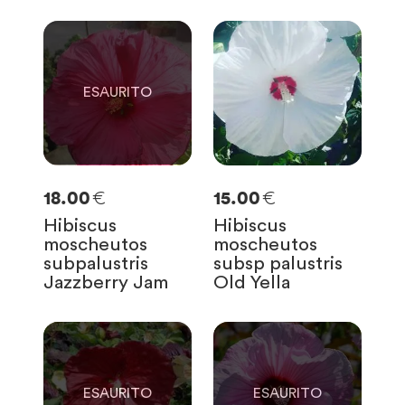
0
SOLO
0
RIMASTE
€
€
18.00
15.00
Hibiscus
Hibiscus
moscheutos
moscheutos
subpalustris
subsp palustris
Jazzberry Jam
Old Yella
0
0
SOLO
0
RIMASTE
SOLO
0
RIMASTE