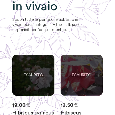
in vivaio
Scopri tutte le piante che abbiamo in
vivaio per la categoria
Hibiscus Ibisco
disponibili per l'acquisto online.
0
0
SOLO
0
RIMASTE
SOLO
0
RIMASTE
€
€
19.00
13.50
Hibiscus syriacus
Hibiscus