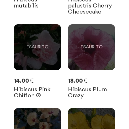
mutabilis
palustris Cherry
Cheesecake
0
0
SOLO
0
RIMASTE
SOLO
0
RIMASTE
€
€
14.00
18.00
Hibiscus Pink
Hibiscus Plum
Chiffon ®
Crazy
0
0
SOLO
0
RIMASTE
SOLO
0
RIMASTE