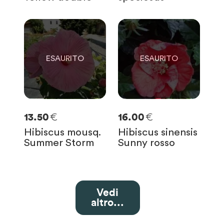
0
0
SOLO
0
RIMASTE
SOLO
0
RIMASTE
€
€
13.50
16.00
Hibiscus mousq.
Hibiscus sinensis
Summer Storm
Sunny rosso
Vedi
altro...