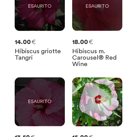
€
€
14.00
18.00
Hibiscus griotte
Hibiscus m.
Tangri
Carousel® Red
Wine
0
SOLO
0
RIMASTE