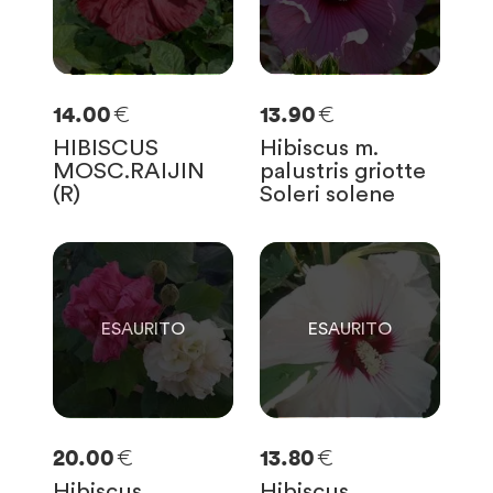
€
€
14.00
13.90
HIBISCUS
Hibiscus m.
MOSC.RAIJIN
palustris griotte
(R)
Soleri solene
0
0
SOLO
0
RIMASTE
SOLO
0
RIMASTE
€
€
20.00
13.80
Hibiscus
Hibiscus