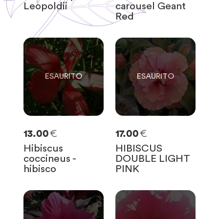
Leopoldii
carousel Geant
Red
0
0
SOLO
0
RIMASTE
SOLO
0
RIMASTE
€
€
13.00
17.00
Hibiscus
HIBISCUS
coccineus -
DOUBLE LIGHT
hibisco
PINK
0
0
SOLO
0
RIMASTE
SOLO
0
RIMASTE