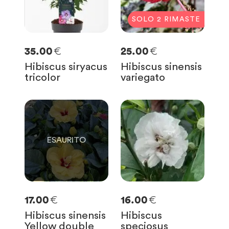
SOLO
2
RIMASTE
€
€
35.00
25.00
Hibiscus siryacus
Hibiscus sinensis
tricolor
variegato
0
SOLO
0
RIMASTE
€
€
17.00
16.00
Hibiscus sinensis
Hibiscus
Yellow double
speciosus