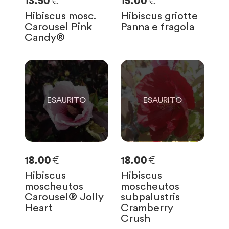
€
€
13.50
15.00
Hibiscus mosc.
Hibiscus griotte
Carousel Pink
Panna e fragola
Candy®
0
0
SOLO
0
RIMASTE
SOLO
0
RIMASTE
€
€
18.00
18.00
Hibiscus
Hibiscus
moscheutos
moscheutos
Carousel® Jolly
subpalustris
Heart
Cramberry
Crush